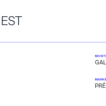
REST
MONT
GA
MARK
PRÉ