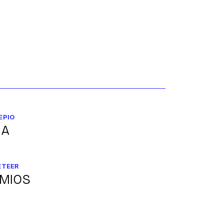
EPIO
LA
ETEER
MIOS