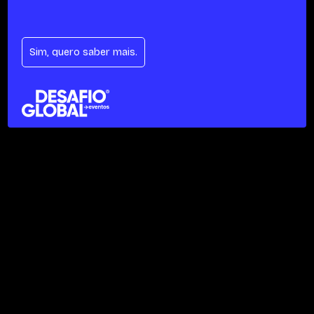
Sim, quero saber mais.
Se te moves pela inovação e queres ajudar
a desenhar o futuro dos eventos
connosco, esta oportunidade é para ti.
• Designer 3D
• Designer 2D
• Copy / Estratega
• 3D Motion Designer
Enviar CV