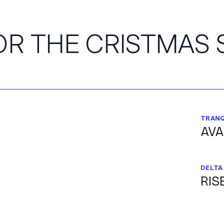
R THE CRISTMAS S
TRANQ
AV
DELTA
RIS